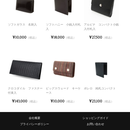
ソフトガラス 名刺入
ソフトハニー 小銭入付札
アルピナ コンパクト小銭
入
入付札入
¥10,000
¥18,000
¥27,500
（税込）
（税込）
（税込）
クロコダイル ファスナー
ピッグスウェード キーケ
ボレロ 純札コンパクト
付束入
ース
¥143,000
¥10,000
¥23,100
（税込）
（税込）
（税込）
会社概要
ショッピングガイド
プライバシーポリシー
お問い合わせ