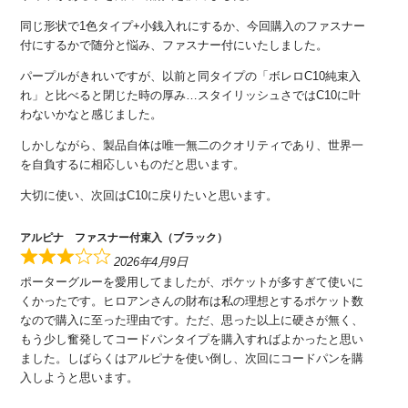
同じ形状で1色タイプ+小銭入れにするか、今回購入のファスナー
付にするかで随分と悩み、ファスナー付にいたしました。
パープルがきれいですが、以前と同タイプの「ボレロC10純束入
れ」と比べると閉じた時の厚み…スタイリッシュさではC10に叶
わないかなと感じました。
しかしながら、製品自体は唯一無二のクオリティであり、世界一
を自負するに相応しいものだと思います。
大切に使い、次回はC10に戻りたいと思います。
アルピナ ファスナー付束入（ブラック）
2026年4月9日
ポーターグルーを愛用してましたが、ポケットが多すぎて使いに
くかったです。ヒロアンさんの財布は私の理想とするポケット数
なので購入に至った理由です。ただ、思った以上に硬さが無く、
もう少し奮発してコードパンタイプを購入すればよかったと思い
ました。しばらくはアルピナを使い倒し、次回にコードパンを購
入しようと思います。