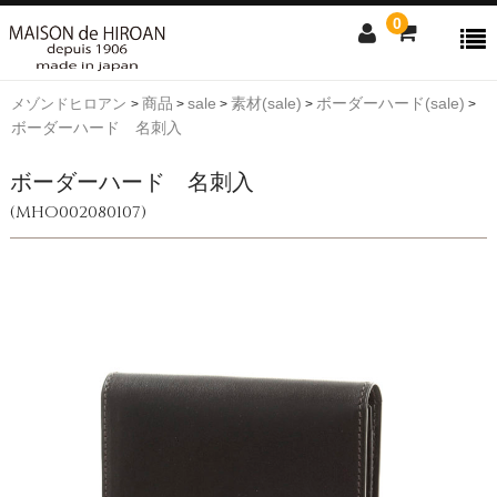
0
商品
sale
素材(sale)
ボーダーハード(sale)
メゾンドヒロアン
>
>
>
>
>
ONLINE SHOP
ボーダーハード 名刺入
news
ボーダーハード 名刺入
Contact us
(MHO002080107)
Shopping guide
SALE
CLOSE