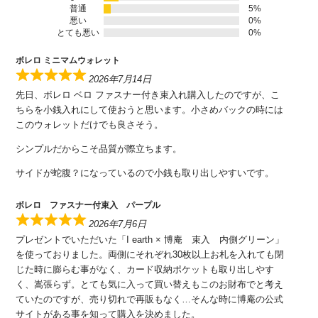
普通
5%
悪い
0%
とても悪い
0%
ボレロ ミニマムウォレット
2026年7月14日
先日、ボレロ ベロ ファスナー付き束入れ購入したのですが、こ
ちらを小銭入れにして使おうと思います。小さめバックの時には
このウォレットだけでも良さそう。
シンプルだからこそ品質が際立ちます。
サイドが蛇腹？になっているので小銭も取り出しやすいです。
ボレロ ファスナー付束入 パープル
2026年7月6日
プレゼントでいただいた「I earth × 博庵 束入 内側グリーン」
を使っておりました。両側にそれぞれ30枚以上お札を入れても閉
じた時に膨らむ事がなく、カード収納ポケットも取り出しやす
く、嵩張らず。とても気に入って買い替えもこのお財布でと考え
ていたのですが、売り切れで再販もなく…そんな時に博庵の公式
サイトがある事を知って購入を決めました。